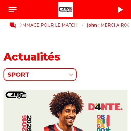
notes
play_arrow
question_answer
HN :
DOMMAGE POUR LE MATCH
-
john :
MERCI AIR06 PO
Actualités
SPORT