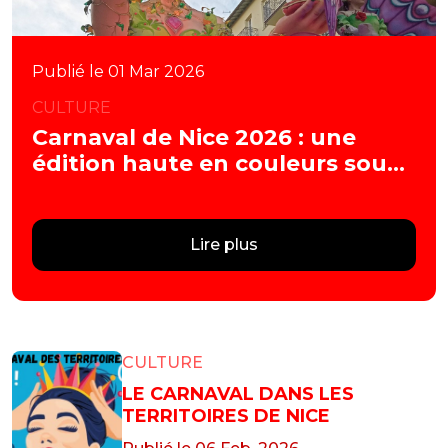
Publié le 01 Mar 2026
CULTURE
Carnaval de Nice 2026 : une
édition haute en couleurs sous
le thème « Vive la Reine ! »
Lire plus
CULTURE
LE CARNAVAL DANS LES
TERRITOIRES DE NICE