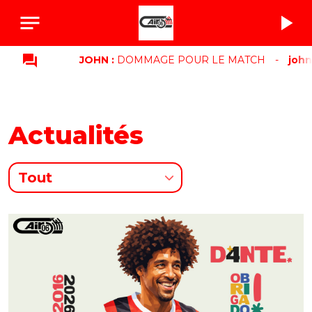
notes
play_arrow
question_answer
JOHN :
DOMMAGE POUR LE MATCH
-
john :
M
Actualités
Tout