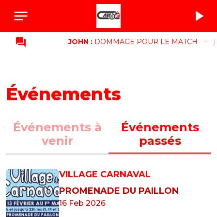
notes
play_arrow
question_answer
JOHN :
DOMMAGE POUR LE MATCH
-
jo
Événements
Événements à
Événements
venir
passés
VILLAGE CARNAVAL
PROMENADE DU PAILLON
16 Feb 2026