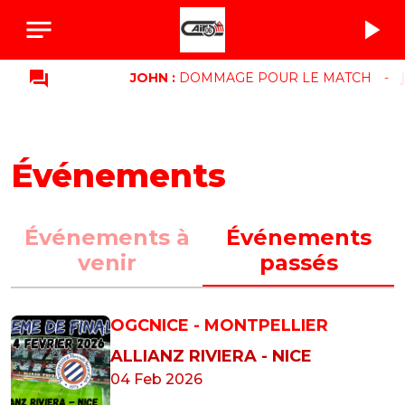
notes
play_arrow
question_answer
JOHN :
DOMMAGE POUR LE MATCH
-
jo
Événements
Événements à
Événements
venir
passés
OGCNICE - MONTPELLIER
ALLIANZ RIVIERA - NICE
04 Feb 2026