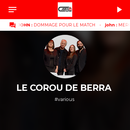
notes
play_arrow
question_answer
JOHN :
DOMMAGE POUR LE MATCH
-
john :
MERCI
LE COROU DE BERRA
#various