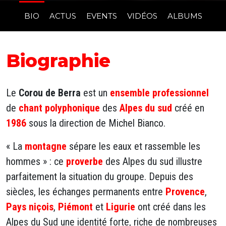
BIO
ACTUS
EVENTS
VIDÉOS
ALBUMS
Biographie
Le
Corou de Berra
est un
ensemble
professionnel
de
chant polyphonique
des
Alpes du sud
créé en
1986
sous la direction de Michel Bianco.
« La
montagne
sépare les eaux et rassemble les
hommes » : ce
proverbe
des Alpes du sud illustre
parfaitement la situation du groupe. Depuis des
siècles, les échanges permanents entre
Provence
,
Pays niçois
,
Piémont
et
Ligurie
ont créé dans les
Alpes du Sud une identité forte, riche de nombreuses