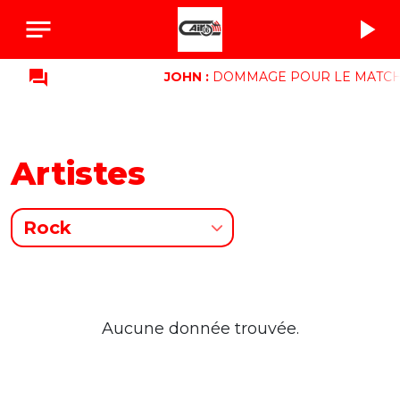
notes
play_arrow
question_answer
JOHN :
DOMMAGE POUR LE MATCH
Artistes
Rock
Aucune donnée trouvée.