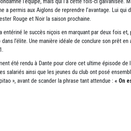
condamné l’équipe, mais qui l’a cette fois-ci galvanisée. 
che a permis aux Aiglons de reprendre l’avantage. Lui qui 
rester Rouge et Noir la saison prochaine.
 a entériné le succès niçois en marquant par deux fois et
b dans l’élite. Une manière idéale de conclure son prêt e
1.
nt été rendu à Dante pour clore cet ultime épisode de 
les salariés ainsi que les jeunes du club ont posé ensembl
apitao », avant de scander la phrase tant attendue :
« On es