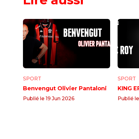
SPORT
SPORT
Benvengut Olivier Pantaloni
KING ER
Publié le 19 Jun 2026
Publié l