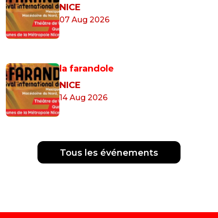
NICE
07 Aug 2026
la farandole
NICE
14 Aug 2026
Tous les événements