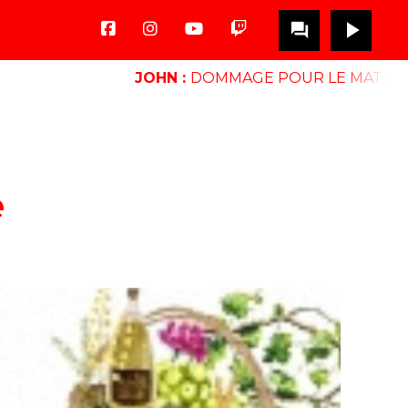
play_arrow
question_answer
JOHN :
DOMMAGE POUR LE MATCH
-
jo
e