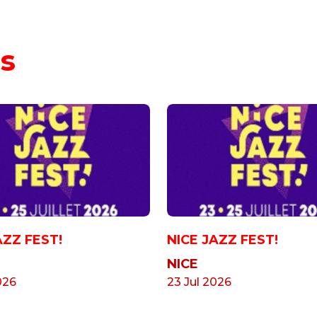
s
AZZ FEST!
NICE JAZZ FEST!
NICE
026
23 Jul 2026