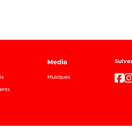
Suivez
Media
és
Musiques
ents