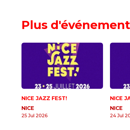
Plus d'événement
NICE JAZZ FEST!
NICE J
NICE
NICE
25 Jul 2026
24 Jul 2