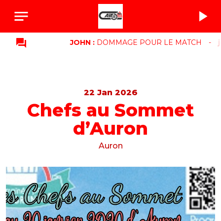
notes
play_arrow
question_answer
JOHN :
DOMMAGE POUR LE MATCH
-
john
22 Jan 2026
Chefs au Sommet
d’Auron
Auron