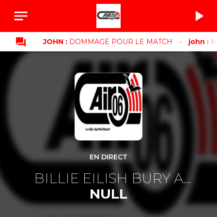
notes
play_arrow
question_answer
JOHN :
DOMMAGE POUR LE MATCH
-
john :
MERCI
EN DIRECT
BILLIE EILISH BURY A
FRIEND LYRICS
NULL
ZQTL63IBYOK