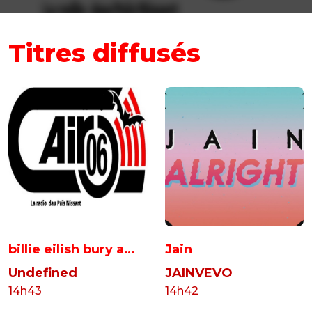
Titres diffusés
billie eilish bury a
Jain
friend lyrics
Undefined
JAINVEVO
zQtl63IByoK
14h43
14h42