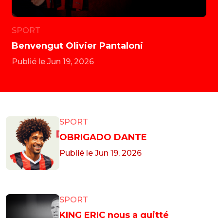
SPORT
Benvengut Olivier Pantaloni
Publié le Jun 19, 2026
SPORT
OBRIGADO DANTE
Publié le Jun 19, 2026
SPORT
KING ERIC nous a quitté